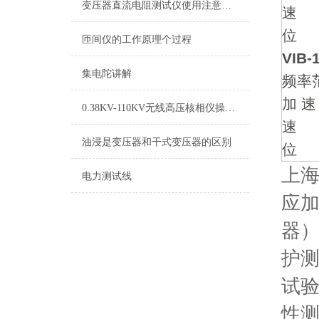
变压器直流电阻测试仪使用注意事项
速 度
位 
匝间仪的工作原理个过程
VIB-
集电陀讲解
频率
加 速
0.38KV-110KV无线高压核相仪操作步骤
速 度
油浸是变压器和干式变压器的区别
位 移
上
电力测试线
应加
器
护
试
性