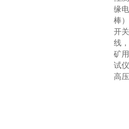
缘
棒
开
线
矿
试
高