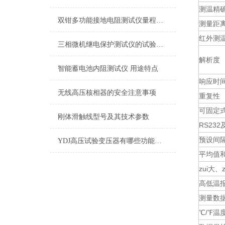
测温精
双钳多功能接地电阻测试仪量程及精度介绍
测量距
红外测温
三相微机继电保护测试仪的试验方法
解析度
智能蓄电池内阻测试仪 用途特点
响应时
无线高压核相器的安全注意事项
重复性
可固定
刚体滑触线型号及其技术参数
RS23
预设间
YDJ高压试验变压器有哪些功能及用途
平均值
zui大
高低温
测量数
℃/℉温