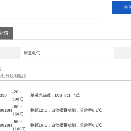
在
介绍
康登电气
述
28H红外线测温仪
-20～
350
单激光瞄准，D:S=8:1 *式
500℃
-50～
8819H
物距12:1，自动报警功能，分辨率0.1℃
750℃
-50～
8828H
物距16:1，自动报警功能，分辨率0.1℃
1100℃