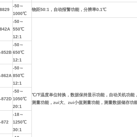
-50～
8829
物距50:1，自动报警功能，分辨率0.1℃
1000℃
-50～
842A
550℃
12:1
-50～
-852B
650℃
12:1
-50～
-862A
850℃
12:1
-50～
℃/℉温度单位转换，数据保持显示功能，自动关机功能
-872D
1050℃
测量功能，zui大、zui小值测量功能，测量数据储存
20:1
-18～
-872
1250℃
30:1