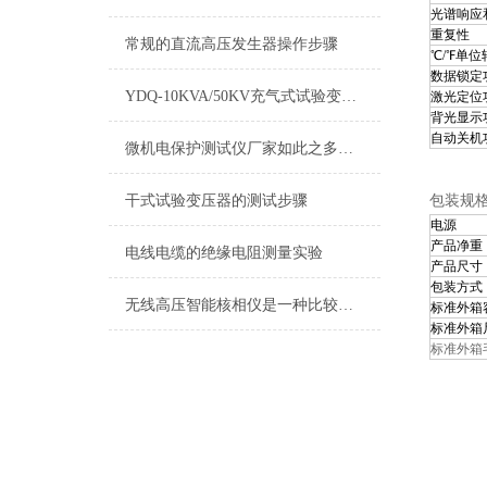
光谱响应
重复性
常规的直流高压发生器操作步骤
℃/℉单位
数据锁定
YDQ-10KVA/50KV充气式试验变压器 技术参数
激光定位
背光显示
自动关机
微机电保护测试仪厂家如此之多，如何做到被关注和认可
干式试验变压器的测试步骤
包装规
电源
产品净重
电线电缆的绝缘电阻测量实验
产品尺寸
包装方式
无线高压智能核相仪是一种比较精密的动力机械
标准外箱
标准外箱
标准外箱