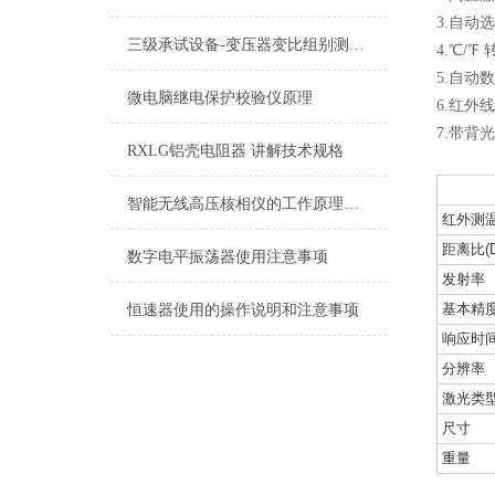
3.自动
三级承试设备-变压器变比组别测试仪
4.℃/℉
5.自动
微电脑继电保护校验仪原理
6.红外
7.带背
RXLG铝壳电阻器 讲解技术规格
智能无线高压核相仪的工作原理介绍
红外测
距离比(D
数字电平振荡器使用注意事项
发射率
基本精
恒速器使用的操作说明和注意事项
响应时
分辨率
激光类
尺寸
重量