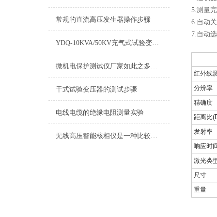
5.测量
常规的直流高压发生器操作步骤
6.自动关
7.自动
YDQ-10KVA/50KV充气式试验变压器 技术参数
微机电保护测试仪厂家如此之多，如何做到被关注和认可
红外线
分辨率
干式试验变压器的测试步骤
精确度
电线电缆的绝缘电阻测量实验
距离比(D
发射率
无线高压智能核相仪是一种比较精密的动力机械
响应时
激光类
尺寸
重量