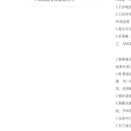
3.工作电
4.工作环
环境湿度：
5.显示
6.全屏
SW
三、
1.屏幕
或者在直
2.将 
通。另一
流。但屏
3.接好
4.测量
SW
四、
1.仪表
2.为了