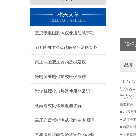
相关文章
RELEVANT ARTICLES
直流低电阻测试仪使用注意事项
详细
YDJ系列油浸式试验变压器的结构
高压试验变压器的选型建议
品牌
微电脑继电保护校验仪原理
TH2
试仪器-
汽轮机螺栓加热器使用小常识
主流的3
性能特点
侧面滑式刚体集电器讲解
■
zui高电
■
温度基本
高压介质损耗测试仪的基本原理
■
电阻zui
三相微机继电保护测试仪的校验工作
■
具有低电