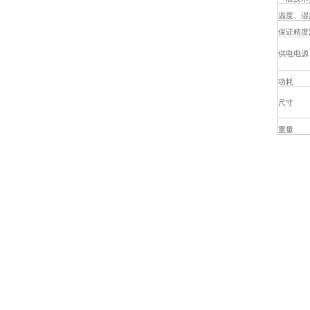
温度、湿
保证精度
供电电源
功耗
尺寸
重量