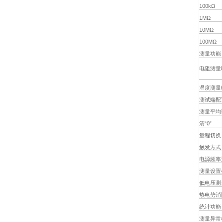
100kΩ
1MΩ
10MΩ
100MΩ
测量功能
电阻测量
温度测量
测试端配
测量平均
清“0”
量程切换
触发方式
电源频率
测量设置
低电压测
热电势消
统计功能
测量异常