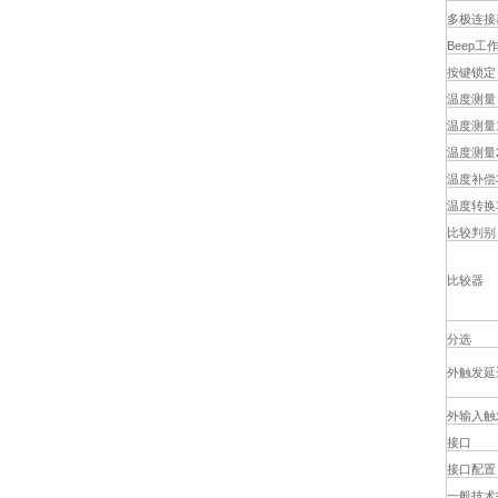
多极连接
Beep工
按键锁定
温度测量
温度测量
温度测量
温度补偿
温度转换
比较判别
比较器
分选
外触发延
外输入触
接口
接口配置
一般技术