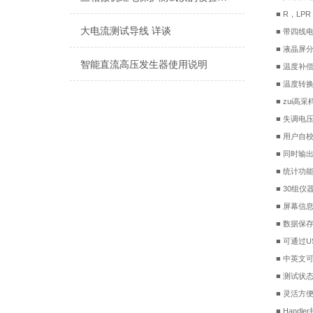
■
R，LP
大电流测试导线 详谈
■
带四线电
■
液晶屏分辨
智能直流高压发生器使用说明
■
温度补偿功
■
温度转换功
■
zui高采
■
失调电压
■
用户自校准
■
同时输出
■
统计功能
■
30组仪
■
屏幕信息
■
数据保存
■
可通过U
■
中英文
■
测试状
■
灵活方
■
Hand