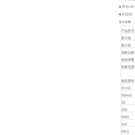
■
符合LXI
■
RS232
技术参数
产品型号
显示器
显示器
读数位数
电阻测量
测量范围
电阻量程
20 mΩ
200mΩ
2Ω
20Ω
200Ω
2kΩ
20kΩ