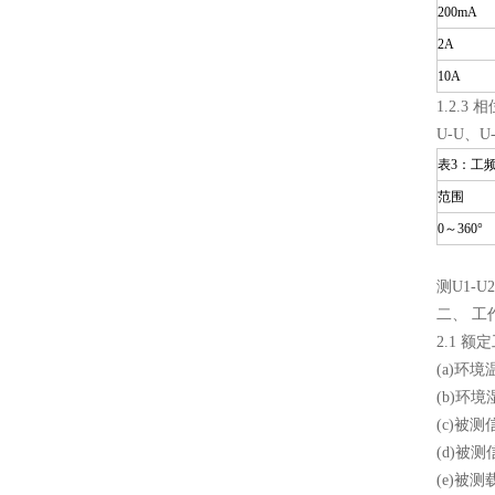
200mA
2A
10A
1.2.3 
U-U、U-
表3：工
范围
0～360°
测U1-
二、 工
2.1 额
(a)环
(b)环境
(c)被测
(d)被测
(e)被