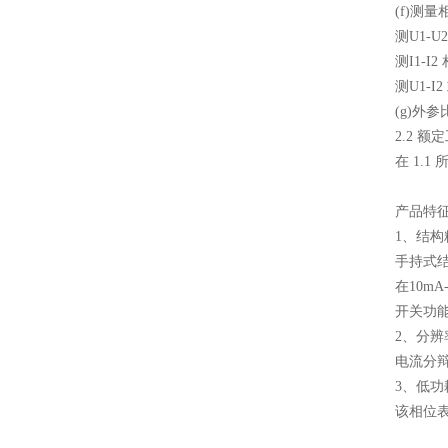
(f)测
测U1-U
测I1-I2
测U1-I2
(g)外
2.2 
在 1.
产品特
1、结
手持式
在10m
开关功
2、分辨
电流分辩
3、低功
该相位