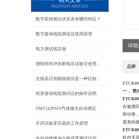
相关文章
RELEVANT ARTICLES
数字双钳相位伏安表有哪些特征？
数字接地电阻测试仪使用原理
详细
电力测试线定做
绕组匝间冲击耐电压试验仪使用说明
品牌
无线高压智能核相仪是一种比较精密的动力机械
ETCR40
一． 简
钳形接地电阻测试仪的操作说明
ETCR40
在被测
DMT242PSF6气体微水自动测定仪：多领域精准适配，守护气体安全运行
和功率
度表的
不同试验变压器的工作原理
ETCR40
机内无
全自动绝缘油介电强度测试仪功能简介