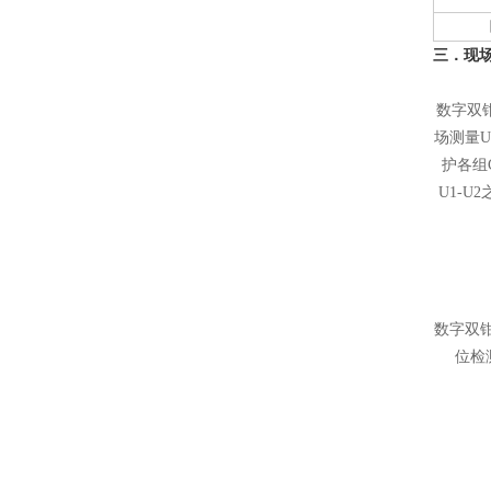
三．现
数字双
场测量
护各组
U1-
数字双
位检