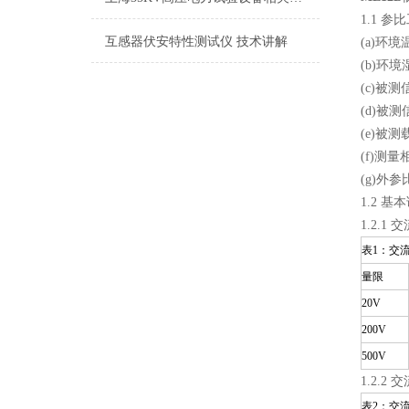
1.1 参
互感器伏安特性测试仪 技术讲解
(a)环境
(b)环境
(c)被测
(d)被测
(e)被
(f)测量
(g)外
1.2 基
1.2.1
表1：交
量限
20V
200V
500V
1.2.2
表2：交