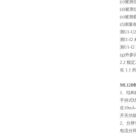
(c)被测
(d)被测
(e)被
(f)测
测U1-U
测I1-I2
测U1-I2
(g)外
2.2 
在 1.
ML12
1、结
手持式
在10m
开关功
2、分辨
电流分辩