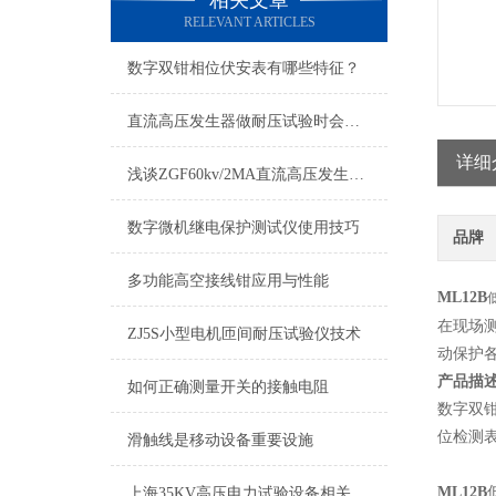
相关文章
RELEVANT ARTICLES
数字双钳相位伏安表有哪些特征？
直流高压发生器做耐压试验时会出现什么问题
详细
浅谈ZGF60kv/2MA直流高压发生器操作使用
数字微机继电保护测试仪使用技巧
品牌
多功能高空接线钳应用与性能
ML12B
在现场测
ZJ5S小型电机匝间耐压试验仪技术
动保护
产品描
如何正确测量开关的接触电阻
数字双
位检测
滑触线是移动设备重要设施
ML12B
上海35KV高压电力试验设备相关资料