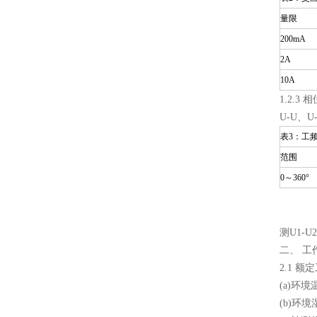
量限
200mA
2A
10A
1.2.3 
U-U、U-
表3：工
范围
0～360°
测U1-
二、 工
2.1 额
(a)环
(b)环境