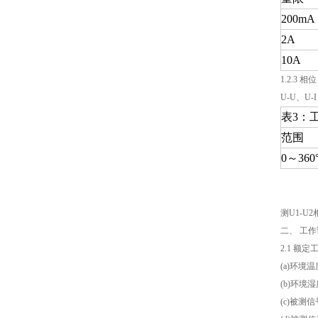
200mA
2A
10A
1.2.3 相位
U-U、U-I
表3：
范围
0～360
测U1-U
二、 工
2.1 额
(a)环境
(b)环境湿
(c)被测