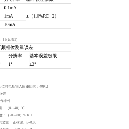
0.1mA
1mA
±（1.0%RD+2）
10mA
、I-I(见表3)
工频相位测量误差
分辨率
基本误差极限
°
1°
±3°
2相位时电压输入回路阻抗：40KΩ
作误差
定工作条件
温度：（0～40）℃
度：（20～80）% RH
信号波形：正弦波、β=0.05