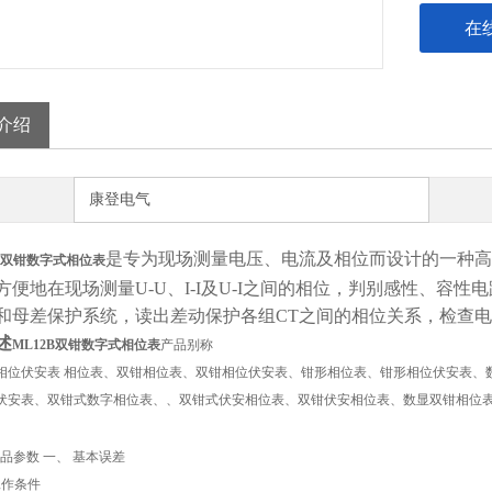
在
介绍
康登电气
是专为现场测量电压、电流及相位而设计的一种高
双钳数字式相位表
方便地在现场测量U-U、I-I及U-I之间的相位，判别感性、容
和母差保护系统，读出差动保护各组CT之间的相位关系，检查
述
ML12B
双钳数字式相位表
产品别称
相位伏安表 相位表、双钳相位表、双钳相位伏安表、钳形相位表、钳形相位伏安表、
伏安表、双钳式数字相位表、、双钳式伏安相位表、双钳伏安相位表、数显双钳相位表
品参数 一、 基本误差
比工作条件