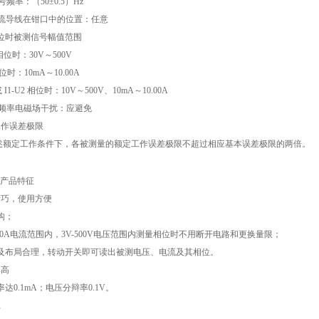
号频率：（50±0.5）Hz
测载流导线在钳口中的位置：任意
相位时被测信号幅值范围
相位时：30V～500V
相位时：10mA～10.00A
或 I1-U2 相位时：10V～500V、10mA～10.00A
参比频率电磁场干扰：应避免
定工作误差极限
1 所述额定工作条件下，各被测量的额定工作误差极限不超过相应基本误差极限的两倍。
产品特征
精巧，使用方便
构；
-10A电流范围内，3V-500V电压范围内测量相位时不用断开电路和更换量限；
及布局合理，转动开关即可读出被测电压、电流及其相位。
率高
达0.1mA；电压分辩率0.1V。
耗