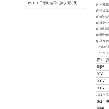
PVT-5C工频耐电压试验仪概述及特点
(a)环境温
(b)环境湿
(c)被测
(d)被测信
(e)被
(f)测量相
(g)外
1.2 基
1.2.1 交
表1：
量限
20V
200V
500V
1.2.2 交
表2：
量限