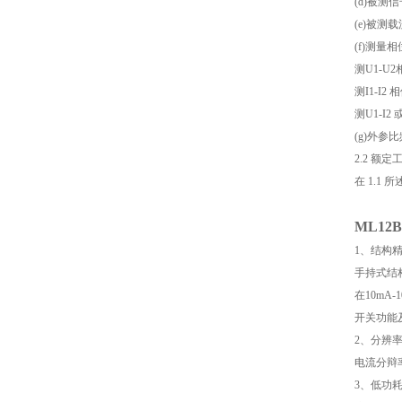
(d)被测信
(e)被
(f)测量
测U1-U2
测I1-I2 
测U1-I2 
(g)外
2.2 额
在 1.
ML12B
1、结构
手持式结
在10mA
开关功能
2、分辨
电流分辩率
3、低功