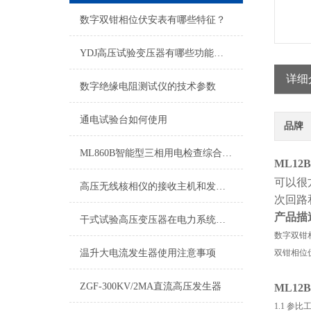
数字双钳相位伏安表有哪些特征？
YDJ高压试验变压器有哪些功能及用途
详细
数字绝缘电阻测试仪的技术参数
通电试验台如何使用
品牌
ML860B智能型三相用电检查综合测试仪 技术协议
ML12B
可以很
高压无线核相仪的接收主机和发射器如何检测？
次回路
产品描
干式试验高压变压器在电力系统中的应用
数字双钳
温升大电流发生器使用注意事项
双钳相位
ZGF-300KV/2MA直流高压发生器
ML12B
1.1 参