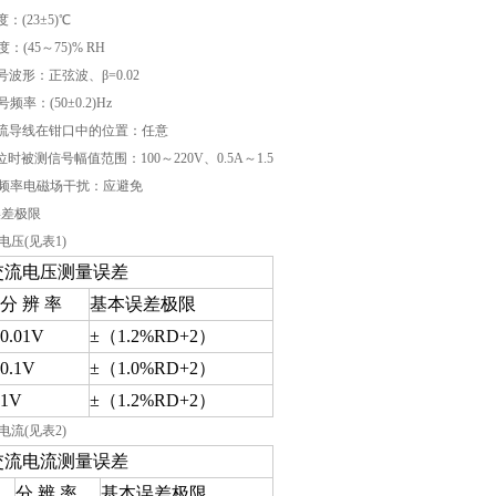
度：(23±5)℃
度：(45～75)% RH
信号波形：正弦波、β=0.02
号频率：(50±0.2)Hz
测载流导线在钳口中的位置：任意
位时被测信号幅值范围：100～220V、0.5A～1.5
参比频率电磁场干扰：应避免
本误差极限
流电压(见表1)
交流电压测量误差
分 辨 率
基本误差极限
0.01V
±（1.2%RD+2）
0.1V
±（1.0%RD+2）
1V
±（1.2%RD+2）
流电流(见表2)
交流电流测量误差
分 辨 率
基本误差极限