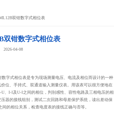
 ML12B双钳数字式相位表
2B双钳数字式相位表
026-04-08
：
B双钳数字式相位表是专为现场测量电压、电流及相位而设计的一种
低价位、手持式、双通道输入测量仪表。用该表可以很方便地在
-U、I-I及U-I之间的相位，判别感性、容性电路及三相电压的相
变压器的接线组别，测试二次回路和母差保护系统，读出差动保
T之间的相位关系，检查电度表的接线正确与否等。