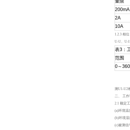
量限
200mA
2A
10A
1.2.3 相位
U-U、U-I
表3：
范围
0～360
测U1-U
二、 工
2.1 额
(a)环境
(b)环境湿
(c)被测