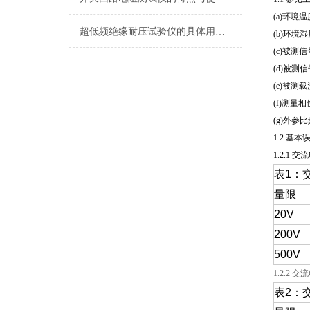
(a)环境温
超低频绝缘耐压试验仪的具体用法全解
(b)环境湿
(c)被测
(d)被测信
(e)被
(f)测量相
(g)外
1.2 基
1.2.1 交
表1：
量限
20V
200V
500V
1.2.2 交
表2：