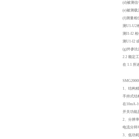
(d)被测信
(e)被
(f)测量
测U1-U2
测I1-I2 
测U1-I2 
(g)外
2.2 额
在 1.
SMG2000
1、结构
手持式结
在10mA
开关功能
2、分辨
电流分辩率
3、低功