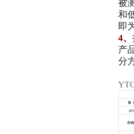
被
和
即
4、
产
分
YT
量 
(kV
准确