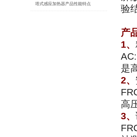
塔式感应加热器产品性能特点
验
产
1、
AC:
是
2、
F
高
3、
F