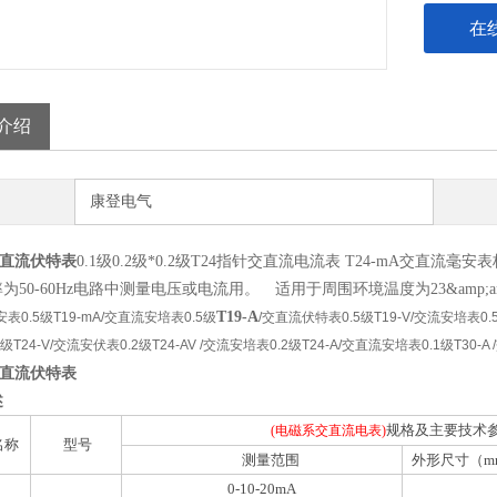
在
介绍
康登电气
V交直流伏特表
0.1级0.2级*0.2级T24指针交直流电流表 T24-mA交
为50-60Hz电路中测量电压或电流用。 适用于周围环境温度为23&amp;amp;
T19-A
表0.5级T19-mA/交直流安培表0.5级
/交直流伏特表0.5级T19-V/交流安培表0.
级T24-V/交流安伏表0.2级T24-AV /交流安培表0.2级T24-A/交直流安培表0.1级T30-A
V交直流伏特表
述
规格及主要技术
(电磁系交直流电表)
名称
型号
测量范围
外形尺寸（m
0-10-20mA