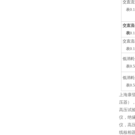
交直流
表0.
交直流
表
0.
交直流
表0.
低消耗
表0.
低消耗
表0.
上海康
压器）
高压试
仪，绝
仪，高
线核相