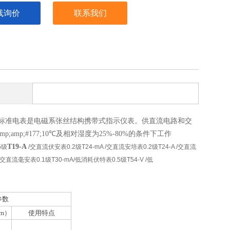
线询价
联系我们
直流毫安表标准电表是电磁系张丝结构携带式指示仪表。供直流电路和交
amp;#177;10℃及相对湿度为25%-80%的条件下工作
T19-A
5级
/交直流伏安表0.2级T24-mA /交直流安培表0.2级T24-A /交直流
 /交直流毫安表0.1级T30-mA/低消耗伏特表0.5级T54-V /低
参数
m）
使用特点