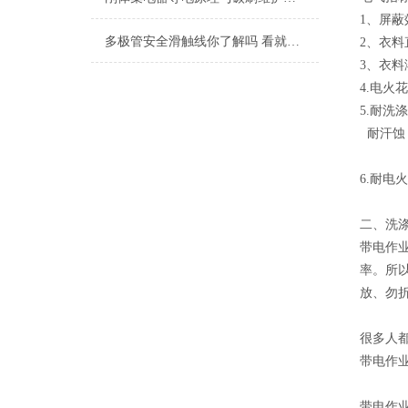
1、屏蔽效
多极管安全滑触线你了解吗 看就明白
2、衣料
3、衣料
4.电火花
5.耐洗涤
耐汗蚀（
耐碱后屏
6.耐电
二、洗
带电作
率。所
放、勿
很多人
带电作
带电作