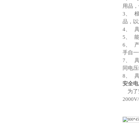
用品，
3、 
品，以
4、 
5、 
6、 
手自一
7、 
同电压
8、 
安全电
为了安
2000V