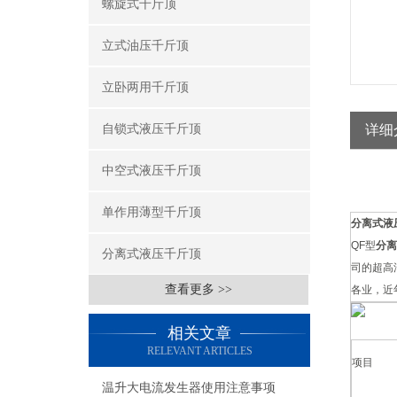
螺旋式千斤顶
立式油压千斤顶
立卧两用千斤顶
自锁式液压千斤顶
详细
中空式液压千斤顶
单作用薄型千斤顶
分离式液
QF型
分离
分离式液压千斤顶
司的超高
查看更多 >>
各业，近
技术
相关文章
RELEVANT ARTICLES
项目
温升大电流发生器使用注意事项