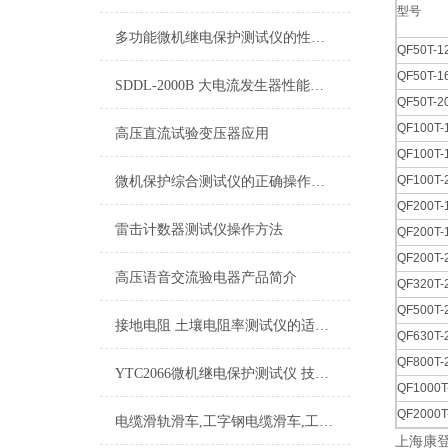
型号
多功能微机继电保护测试仪的性能优化分析
QF50T-1
QF50T-1
SDDL-2000B 大电流发生器性能特点技术特征
QF50T-2
QF100T-
高压直流试验变压器应用
QF100T-
QF100T-
微机保护综合测试仪的正确操作步骤是什么
QF200T-
雷击计数器测试仪操作方法
QF200T-
QF200T-
高压语音交流验电器产品简介
QF320T-
QF500T-
接地电阻 土壤电阻率测试仪的适用范围和功能
QF630T-
QF800T-
YTC2066微机继电保护测试仪 技术性能
QF1000T
QF2000T
电缆滑轨滑车,工字钢电缆滑车,工字钢滑车,电缆传导滑车
上海康