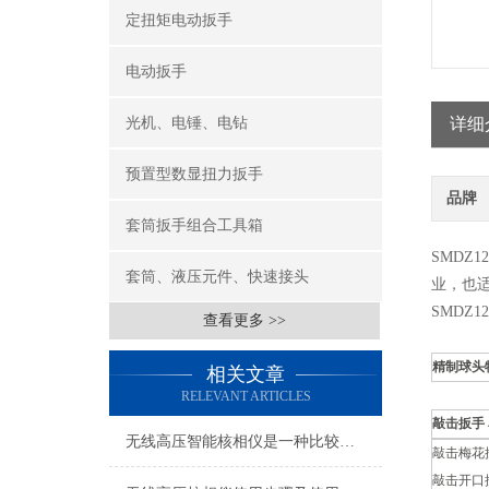
定扭矩电动扳手
电动扳手
光机、电锤、电钻
详细
预置型数显扭力扳手
品牌
套筒扳手组合工具箱
SMDZ
套筒、液压元件、快速接头
业，也
SMDZ
查看更多 >>
精制球头
相关文章
RELEVANT ARTICLES
敲击扳手
无线高压智能核相仪是一种比较精密的动力机械
敲击梅花扳
敲击开口扳