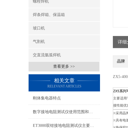
螺栓焊机
焊条焊箱、保温箱
坡口机
气割机
详细
交直流氩弧焊机
品牌
查看更多 >>
ZX5-
相关文章
RELEVANT ARTICLES
ZX5系
刚体集电器特点
主要适用
接性能优
数字接地电阻测试仪使用范围和主要特点
采用晶
※
具有电
※
ET3000双钳接地电阻测试仪主要特点与技术
热保护
※