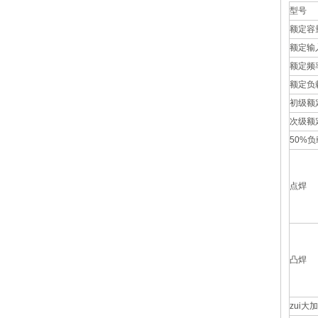
型号
额定容
额定输
额定频
额定负
初级额
次级额
50%
点焊
凸焊
zui大