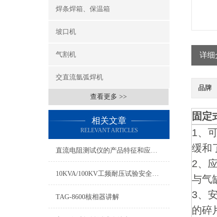
焊条焊箱、保温箱
坡口机
气割机
详细
交直流氩弧焊机
品牌
查看更多 >>
固定
相关文章
RELEVANT ARTICLES
1、
缓和
直流电阻测试仪的产品特征和应用领域
2、
10KVA/100KV工频耐压试验安全注意事项
与气
3、
TAG-8600核相器讲解
的碎