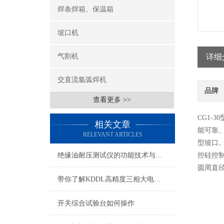
焊条焊箱、保温箱
坡口机
气割机
详细
交直流氩弧焊机
品牌
查看更多 >>
CG1-
相关文章
能可靠、
RELEVANT ARTICLES
型坡口
绝缘油耐压测试仪的功能技术与测值说明
控硅控
圆周直径（
带你了解KDDL高精度三相大电流发生器
开关综合试验台如何操作