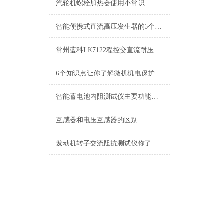
汽轮机螺栓加热器使用小常识
智能便携式直流高压发生器的6个使用注意事项
常州蓝科LK7122程控交直流耐压绝缘测试仪特点：
6个知识点让你了解微机机电保护测试仪的设备特性
智能蓄电池内阻测试仪主要功能及特点
互感器和电压互感器的区别
发动机转子交流阻抗测试仪你了解吗？