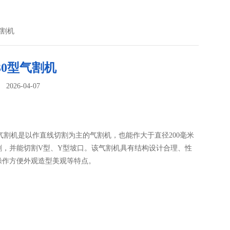
气割机
-30型气割机
026-04-07
：
0型气割机是以作直线切割为主的气割机，也能作大于直径200毫米
割，并能切割V型、Y型坡口。该气割机具有结构设计合理、性
操作方便外观造型美观等特点。