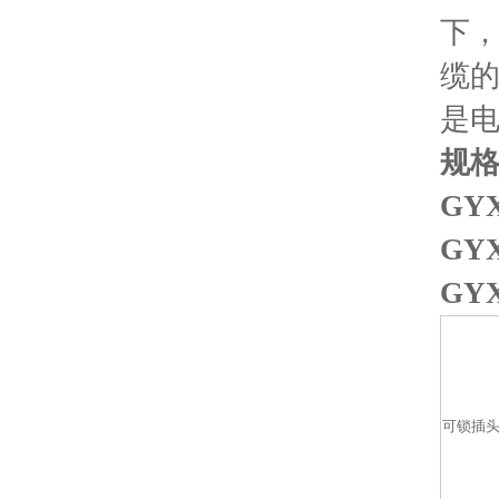
下，
缆
是
规格
GY
GY
GY
可锁插