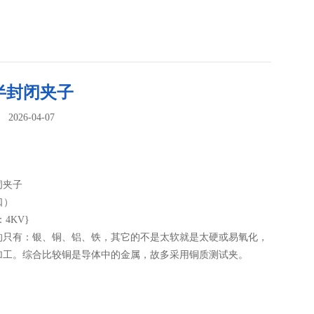
半封闭夹子
026-04-07
：
闭夹子
口）
4KV}
的只有：银、铜、铝、铁，其它的不是太软就是太硬或易氧化，
加工。综合比较铜是导体中的金属，故多采用铜质测试夹。