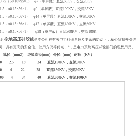
0.75
（φ
0.10
×
95
×
1
）
φ
7
（单屏蔽）
直流
60KV
，交流
20KV
1.5
（φ
0.15
×
56
×
1
）
φ
9
（单屏蔽）
直流
100KV
，交流
35KV
1.5
（φ
0.15
×
56
×
1
）
φ
14
（单屏蔽）
直流
150KV
，交流
50KV
1.5
（φ
0.15
×
56
×
1
）
φ
17
（单屏蔽）
直流
180KV
，交流
60KV
1.5
（φ
0.15
×
56
×
1
）
φ
28
（单屏蔽）
直流
300KV
，交流10
0K
拖地高压硅胶线
系列
是本公司在有关电力科研单位及专家的协助下，精心研制并引进
网，具有更高的安全信、使用方便等优点，*，是电力系统高压试验部门的理想用品。
线径（mm2） 绝缘直径(mm) 外径（mm) 耐压（KV）
50 2.5
18 24 直流150KV，交流
50KV
V-60 4 22 28 直流180KV，交流
60KV
V-100 4 34 40 直流300KV，交流
100KV