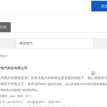
在
介绍
康登电气
封闭夹子
登电气科技有限公司
系列高压硅胶线是本厂在有关电力科研单位及专家的协助下，精心研制并引
紫铜丝为导电主芯，使其达到
60KV
超高压指标，由山西省电力科学研究院检测鉴
力系统高压试验部门的理想用品。
号
线径（
mm
）
耐压（
KV
）
0.75
（φ
0.10
×
95
×
1
）
φ
4.2
直流
30KV
，交流
10KV