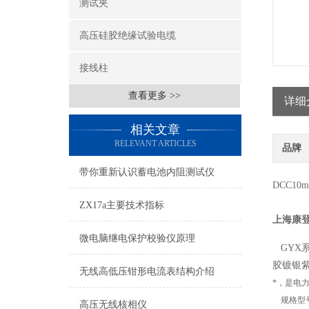
测试夹
高压硅胶绝缘试验电缆
接线柱
查看更多 >>
详细
相关文章
RELEVANT ARTICLES
品牌
带你重新认识蓄电池内阻测试仪
DCC1
ZX17a主要技术指标
上海康
微电脑继电保护校验仪原理
GYX
胶镀银
无线高低压钳形电流表结构介绍
*，是电
规格型
高压无线核相仪