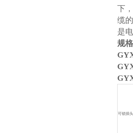
下，
缆
是
规格
GY
GY
GY
可锁插