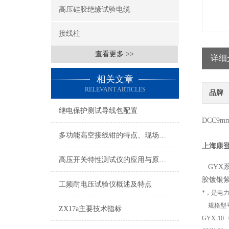
高压硅胶绝缘试验电缆
接线柱
查看更多 >>
详细
相关文章
RELEVANT ARTICLES
品牌
继电保护测试导线包配置
DCC9
多功能高空接线钳的特点、现场使用方法
上海康
高压开关特性测试仪的应用与原理介绍
GYX
胶镀银
工频耐电压试验仪概述及特点
*，是电
规格型
ZX17a主要技术指标
GYX-10 