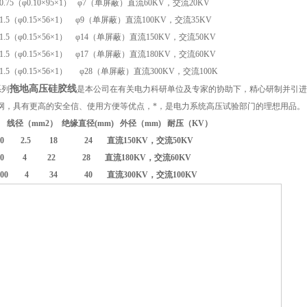
0.75
（φ
0.10
×
95
×
1
）
φ
7
（单屏蔽）
直流
60KV
，交流
20KV
1.5
（φ
0.15
×
56
×
1
）
φ
9
（单屏蔽）
直流
100KV
，交流
35KV
1.5
（φ
0.15
×
56
×
1
）
φ
14
（单屏蔽）
直流
150KV
，交流
50KV
1.5
（φ
0.15
×
56
×
1
）
φ
17
（单屏蔽）
直流
180KV
，交流
60KV
1.5
（φ
0.15
×
56
×
1
）
φ
28
（单屏蔽）
直流
300KV
，交流10
0K
拖地高压硅胶线
系列
是本公司在有关电力科研单位及专家的协助下，精心研制并引进
网，具有更高的安全信、使用方便等优点，*，是电力系统高压试验部门的理想用品。
线径（mm2） 绝缘直径(mm) 外径（mm) 耐压（KV）
50 2.5
18 24 直流150KV，交流
50KV
V-60 4 22 28 直流180KV，交流
60KV
V-100 4 34 40 直流300KV，交流
100KV