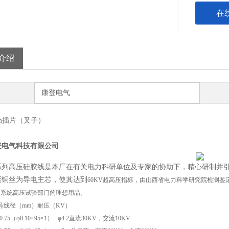
在
介绍
康登电气
mm插片（叉子）
登电气科技有限公司
系列高压硅胶线是本厂在有关电力科研单位及专家的协助下，精心研制并引
紫铜丝为导电主芯，使其达到
60KV
超高压指标，由山西省电力科学研究院检测鉴
力系统高压试验部门的理想用品。
号
线径（
mm
）
耐压（
KV
）
0.75
（φ
0.10
×
95
×
1
）
φ
4.2
直流
30KV
，交流
10KV