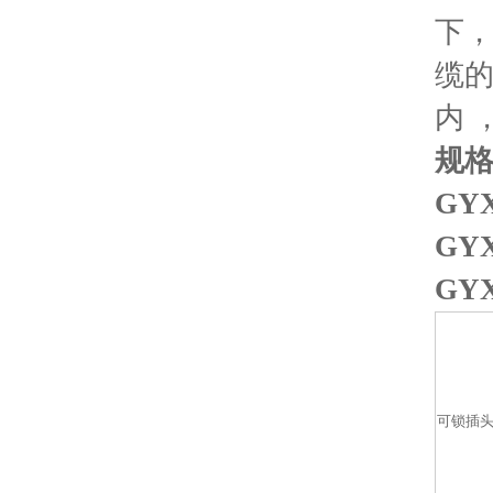
下，
缆
内 
规格
GY
GY
GY
可锁插