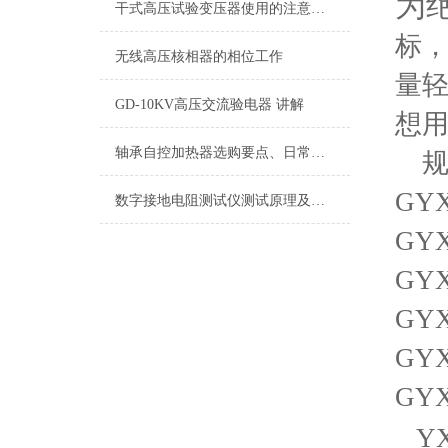
为
干式高压试验变压器使用的注意事项
标
无线高压核相器的相位工作
量轻
GD-10KV高压交流验电器 讲解
想
轴承自控加热器选购要点、日常维护与保养
规
GYX
数字接地电阻测试仪测试原理及使用注意
GYX
GYX
GYX
GYX
GYX
Y