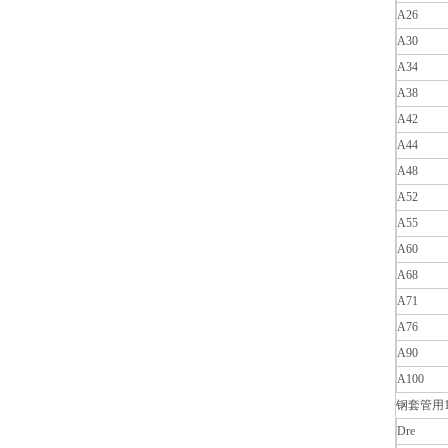
A26
A30
A34
A38
A42
A44
A48
A52
A55
A60
A68
A71
A76
A90
A100
钢套管用1
Dre