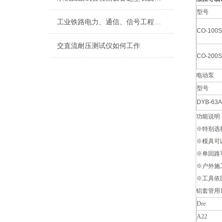
型号
工业铁路电力、通信、信号工程监理细则
CO-100S
交直流耐压测试仪如何工作
CO-200S
电动泵
型号
DYB-63A
功能说明
※特别选
※模具可
※单回路可
※户外施
※工具依
铝套管用1
Dre
A22