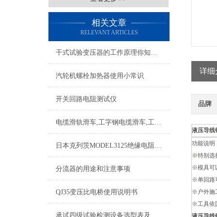
相关文章
RELEVANT ARTICLES
干式试验变压器的工作原理你知道吗？
详细
汽轮机螺栓加热器使用小常识
开关回路电阻测试仪
品牌
电缆滑轨滑车,工字钢电缆滑车,工字钢滑车,电缆传导滑车
液压导线
功能说明
日本克列茨MODEL3125绝缘电阻测试仪特点
※特别选
※模具可
分流器的用途和注意事项
※单回路可
QJ35变压比电桥使用说明书
※户外施
※工具依
承试四级试验检测设备选型表及所需设备配置表
液压导线