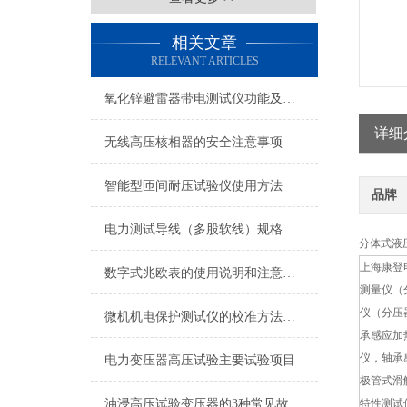
相关文章
RELEVANT ARTICLES
氧化锌避雷器带电测试仪功能及特点
详细
无线高压核相器的安全注意事项
智能型匝间耐压试验仪使用方法
品牌
电力测试导线（多股软线）规格种类
分体式液压
上海康登
数字式兆欧表的使用说明和注意事项
测量仪（
仪（分压
微机机电保护测试仪的校准方法与精度分析
承感应加
仪，轴承
电力变压器高压试验主要试验项目
极管式滑
油浸高压试验变压器的3种常见故障如何解决？开来学习吧！
特性测试