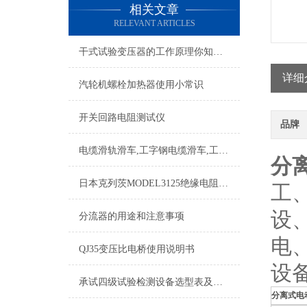
相关文章
RELEVANT ARTICLES
干式试验变压器的工作原理你知道吗？
详细
汽轮机螺栓加热器使用小常识
开关回路电阻测试仪
品牌
电缆滑轨滑车,工字钢电缆滑车,工字钢滑车,电缆传导滑车
分
日本克列茨MODEL3125绝缘电阻测试仪特点
工
设
分流器的用途和注意事项
电
QJ35变压比电桥使用说明书
设
承试四级试验检测设备选型表及所需设备配置表
分离式电