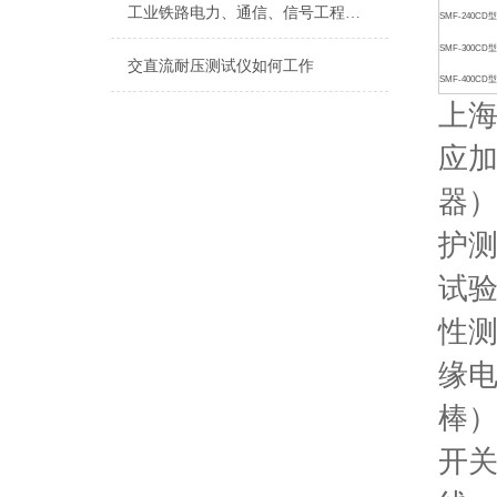
工业铁路电力、通信、信号工程监理细则
SMF-240CD型
SMF-300CD型
交直流耐压测试仪如何工作
SMF-400CD型
上
应加
器
护
试
性
缘
棒
开